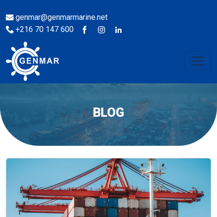
genmar@genmarmarine.net
+216 70 147 600
BLOG